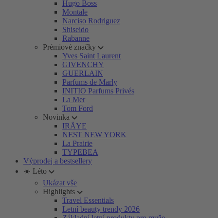
Hugo Boss
Montale
Narciso Rodriguez
Shiseido
Rabanne
Prémiové značky
Yves Saint Laurent
GIVENCHY
GUERLAIN
Parfums de Marly
INITIO Parfums Privés
La Mer
Tom Ford
Novinka
IRÄYE
NEST NEW YORK
La Prairie
TYPEBEA
Výprodej a bestsellery
☀️ Léto
Ukázat vše
Highlights
Travel Essentials
Letní beauty trendy 2026
Základní letní produkty pro muže