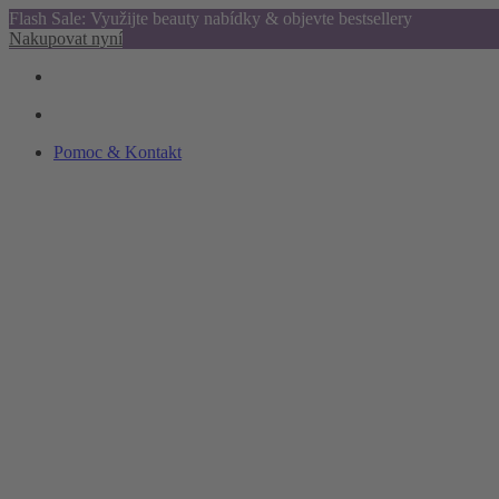
Flash Sale: Využijte beauty nabídky & objevte bestsellery
Nakupovat nyní
Pomoc & Kontakt