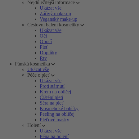
Nejdůležitější informace
Ukázat vše
Zářivý make-up
Veganský make-up
Cestovní balení kosmetiky
Ukázat vše
Oči
Obočí
Pleť
Doplňky
Rty
Pánská kosmetika
Ukázat vše
Péče o pleť
Ukázat vše
Proti stárnutí
Krém na obličej
Čištění pleti
Séra na pleť
Kosmetické balíčky
Peeling na obličej
Pleťové masky
Holení
Ukázat vše
Pěna na holení