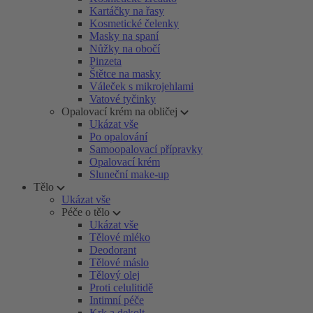
Kartáčky na řasy
Kosmetické čelenky
Masky na spaní
Nůžky na obočí
Pinzeta
Štětce na masky
Váleček s mikrojehlami
Vatové tyčinky
Opalovací krém na obličej
Ukázat vše
Po opalování
Samoopalovací přípravky
Opalovací krém
Sluneční make-up
Tělo
Ukázat vše
Péče o tělo
Ukázat vše
Tělové mléko
Deodorant
Tělové máslo
Tělový olej
Proti celulitidě
Intimní péče
Krk a dekolt