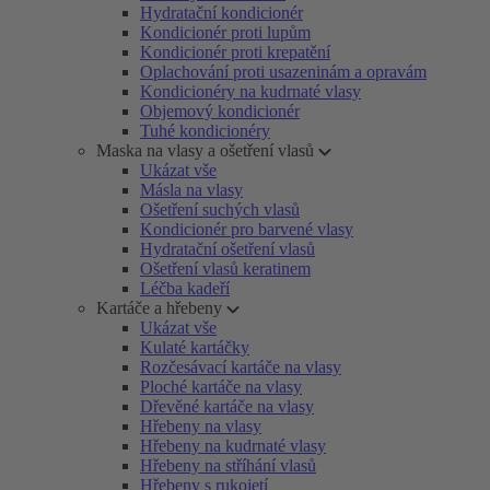
Hydratační kondicionér
Kondicionér proti lupům
Kondicionér proti krepatění
Oplachování proti usazeninám a opravám
Kondicionéry na kudrnaté vlasy
Objemový kondicionér
Tuhé kondicionéry
Maska na vlasy a ošetření vlasů
Ukázat vše
Másla na vlasy
Ošetření suchých vlasů
Kondicionér pro barvené vlasy
Hydratační ošetření vlasů
Ošetření vlasů keratinem
Léčba kadeří
Kartáče a hřebeny
Ukázat vše
Kulaté kartáčky
Rozčesávací kartáče na vlasy
Ploché kartáče na vlasy
Dřevěné kartáče na vlasy
Hřebeny na vlasy
Hřebeny na kudrnaté vlasy
Hřebeny na stříhání vlasů
Hřebeny s rukojetí