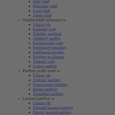
Jarní vůně
Podzimní vůně
Letní vůně
Zimní vůně
Nejdůležitější informace
Ukázat vše
Kolínské vody
Nabídky parfémů
Oblíbený parfém
Parfémované vody
Parfémové miniatury
Parfémové novinky
Parfémy na fakturu
Toaletní vody
Unisex parfém
Parfémy podle země
Ukázat vše
Arabské parfémy
Francouzské parfémy
Italské parfémy
Španělské parfémy
Luxusní parfémy
Ukázat vše
Dámské luxusní parfémy
Pánské luxusní parfémy