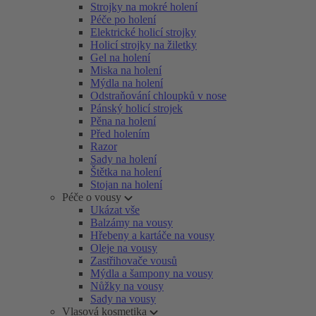
Strojky na mokré holení
Péče po holení
Elektrické holicí strojky
Holicí strojky na žiletky
Gel na holení
Miska na holení
Mýdla na holení
Odstraňování chloupků v nose
Pánský holicí strojek
Pěna na holení
Před holením
Razor
Sady na holení
Štětka na holení
Stojan na holení
Péče o vousy
Ukázat vše
Balzámy na vousy
Hřebeny a kartáče na vousy
Oleje na vousy
Zastřihovače vousů
Mýdla a šampony na vousy
Nůžky na vousy
Sady na vousy
Vlasová kosmetika