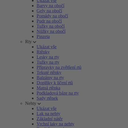
Ukázat vše
Barvy na obočí
Gely na obočí
Pomády na obočí
Pudr na obočí
Tužky na obočí
Nůžky na obočí
Pinzeta
Rty
Ukázat vše
Rtěnky
Lesky na rty
Tužky na rty
Přípravky na zvětšení rtů
Tekuté rtěnky
Balzámy na rty
Doplňky k líčení rtů
Matná rtěnka
Podkladová báze na rty
Sady rtěnek
Nehty
Ukázat vše
Lak na nehty
Základní nátěr
Vrchní laky na nehty