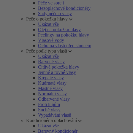
Péče ve spreji
Bezoplachové kondicionéry
Sady péče o vlasy
Péče o pokožku hlavy
Ukázat vše
Olej na pokožku hlavy
Peelingy na pokožku hlavy
Vlasové vody
Ochrana vlasů před sluncem
Péče podle typu vlasů
Ukázat vše
Barvené vlasy
Citlivá pokožka hlavy
Jemné a rovné vlasy
Krepaté vlasy
Kudrnaté vlasy
Mastné vlasy
Normální vlasy
Odbarvené vlasy
Proti lupům
Suché vlasy
Vypadávání vlasů
Kondicionér a oplachování
Ukázat vše
Barevný kondicionér