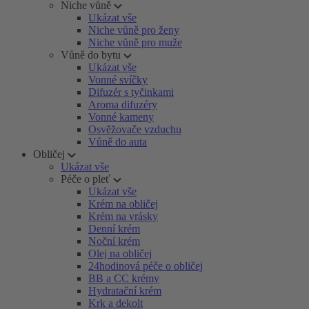
Niche vůně
Ukázat vše
Niche vůně pro ženy
Niche vůně pro muže
Vůně do bytu
Ukázat vše
Vonné svíčky
Difuzér s tyčinkami
Aroma difuzéry
Vonné kameny
Osvěžovače vzduchu
Vůně do auta
Obličej
Ukázat vše
Péče o pleť
Ukázat vše
Krém na obličej
Krém na vrásky
Denní krém
Noční krém
Olej na obličej
24hodinová péče o obličej
BB a CC krémy
Hydratační krém
Krk a dekolt