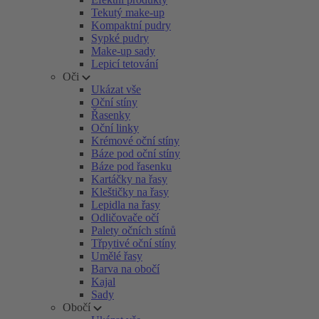
Tekutý make-up
Kompaktní pudry
Sypké pudry
Make-up sady
Lepicí tetování
Oči
Ukázat vše
Oční stíny
Řasenky
Oční linky
Krémové oční stíny
Báze pod oční stíny
Báze pod řasenku
Kartáčky na řasy
Kleštičky na řasy
Lepidla na řasy
Odličovače očí
Palety očních stínů
Třpytivé oční stíny
Umělé řasy
Barva na obočí
Kajal
Sady
Obočí