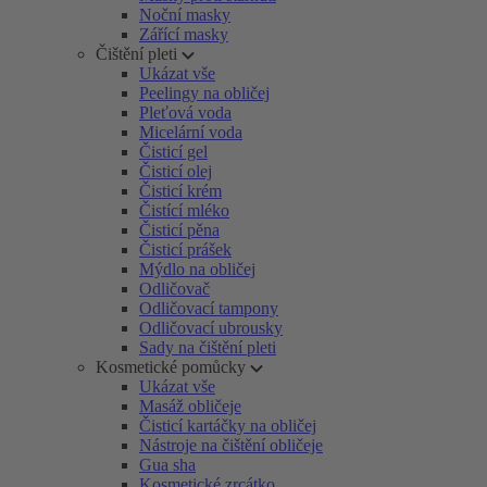
Noční masky
Zářící masky
Čištění pleti
Ukázat vše
Peelingy na obličej
Pleťová voda
Micelární voda
Čisticí gel
Čisticí olej
Čisticí krém
Čistící mléko
Čisticí pěna
Čisticí prášek
Mýdlo na obličej
Odličovač
Odličovací tampony
Odličovací ubrousky
Sady na čištění pleti
Kosmetické pomůcky
Ukázat vše
Masáž obličeje
Čisticí kartáčky na obličej
Nástroje na čištění obličeje
Gua sha
Kosmetické zrcátko