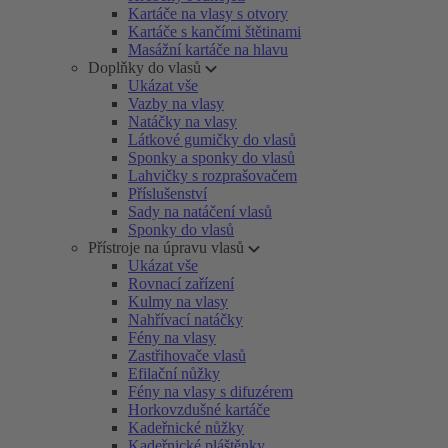
Kartáče na vlasy s otvory
Kartáče s kančími štětinami
Masážní kartáče na hlavu
Doplňky do vlasů
Ukázat vše
Vazby na vlasy
Natáčky na vlasy
Látkové gumičky do vlasů
Sponky a sponky do vlasů
Lahvičky s rozprašovačem
Příslušenství
Sady na natáčení vlasů
Sponky do vlasů
Přístroje na úpravu vlasů
Ukázat vše
Rovnací zařízení
Kulmy na vlasy
Nahřívací natáčky
Fény na vlasy
Zastřihovače vlasů
Efilační nůžky
Fény na vlasy s difuzérem
Horkovzdušné kartáče
Kadeřnické nůžky
Kadeřnické pláštěnky