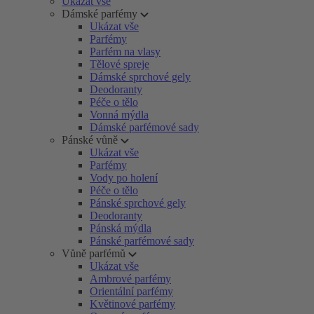
Ukázat vše
Dámské parfémy
Ukázat vše
Parfémy
Parfém na vlasy
Tělové spreje
Dámské sprchové gely
Deodoranty
Péče o tělo
Vonná mýdla
Dámské parfémové sady
Pánské vůně
Ukázat vše
Parfémy
Vody po holení
Péče o tělo
Pánské sprchové gely
Deodoranty
Pánská mýdla
Pánské parfémové sady
Vůně parfémů
Ukázat vše
Ambrové parfémy
Orientální parfémy
Květinové parfémy