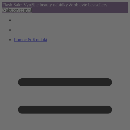
Flash Sale: Využijte beauty nabídky & objevte bestsellery
Nakupovat nyní
Pomoc & Kontakt