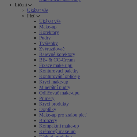
Líčení
Ukázat vše
Pleť
Ukázat vše
Make-up
Korektory
Pudry
Tvářenky
Zvýrazňovač
Barevné korektory
BB- & CC-Cream
Fixace make-upu
Konturovací paletky
Konturování obličeje
Krycí make-up
Minerální pudry
Odličovač make-upu
Primery
Krycí produkty
Doplňky
Make-up pro zralou pleť
Bronzery
Kompaktní make-up
Krémový make-up
Efektní produkty