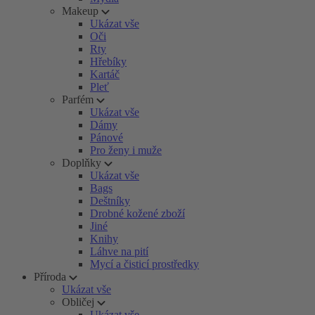
Makeup
Ukázat vše
Oči
Rty
Hřebíky
Kartáč
Pleť
Parfém
Ukázat vše
Dámy
Pánové
Pro ženy i muže
Doplňky
Ukázat vše
Bags
Deštníky
Drobné kožené zboží
Jiné
Knihy
Láhve na pití
Mycí a čisticí prostředky
Příroda
Ukázat vše
Obličej
Ukázat vše