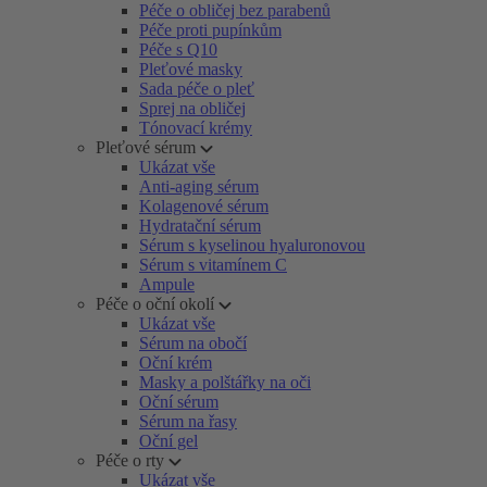
Péče o obličej bez parabenů
Péče proti pupínkům
Péče s Q10
Pleťové masky
Sada péče o pleť
Sprej na obličej
Tónovací krémy
Pleťové sérum
Ukázat vše
Anti-aging sérum
Kolagenové sérum
Hydratační sérum
Sérum s kyselinou hyaluronovou
Sérum s vitamínem C
Ampule
Péče o oční okolí
Ukázat vše
Sérum na obočí
Oční krém
Masky a polštářky na oči
Oční sérum
Sérum na řasy
Oční gel
Péče o rty
Ukázat vše