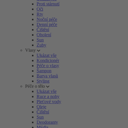
Proti stárnutí
Oči
Rty
Noční péče
Denní péče
Čištění
Oholení
Sun
Zuby
Vlasy
Ukázat vše
Kondicionér
Péče o vlasy
Šampon
Barva vlasů
Styling
Péče o tělo
Ukázat vše
Ruce a nohy
Pleťové vody
Oleje
Čištění
Sun
Deodoranty
Mýdla