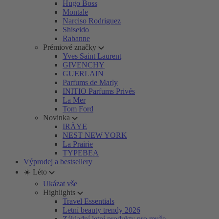
Hugo Boss
Montale
Narciso Rodriguez
Shiseido
Rabanne
Prémiové značky
Yves Saint Laurent
GIVENCHY
GUERLAIN
Parfums de Marly
INITIO Parfums Privés
La Mer
Tom Ford
Novinka
IRÄYE
NEST NEW YORK
La Prairie
TYPEBEA
Výprodej a bestsellery
☀️ Léto
Ukázat vše
Highlights
Travel Essentials
Letní beauty trendy 2026
Základní letní produkty pro muže