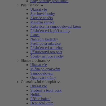
Sady ochrany proti slunci
Příslušenství
Ukázat vše
Sprchové houby
Kartáče na tělo
Masážní kartáče
Rukavice na samoopalovací krém
Příslušenství k péči o nohy
Flanel
Náhradní kartáčky
Peelingová rukavice
Příslušenství na nehty
Příslušenství pro péči
Šperky na ruce a nohy
Slunce a ochrana
Ukázat vše
Mléka po opalování
Samoopalovací
Opalovací krémy
Odstraňování chloupků
Ukázat vše
Studený a teplý vosk
Holítka
Péče o holení
Depilační krém