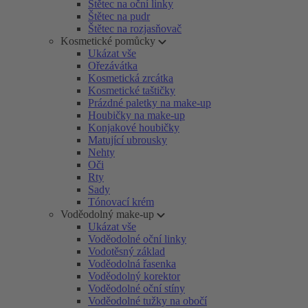
Štětec na oční linky
Štětec na pudr
Štětec na rozjasňovač
Kosmetické pomůcky
Ukázat vše
Ořezávátka
Kosmetická zrcátka
Kosmetické taštičky
Prázdné paletky na make-up
Houbičky na make-up
Konjakové houbičky
Matující ubrousky
Nehty
Oči
Rty
Sady
Tónovací krém
Voděodolný make-up
Ukázat vše
Voděodolné oční linky
Vodotěsný základ
Voděodolná řasenka
Voděodolný korektor
Voděodolné oční stíny
Voděodolné tužky na obočí