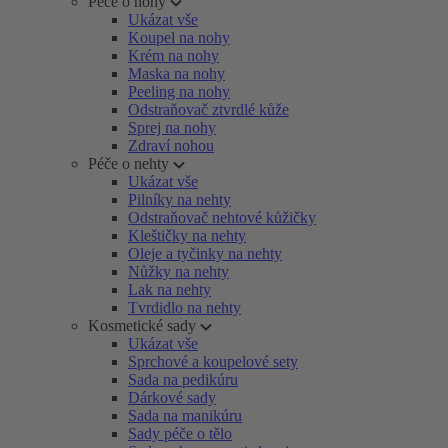
Péče o nohy
Ukázat vše
Koupel na nohy
Krém na nohy
Maska na nohy
Peeling na nohy
Odstraňovač ztvrdlé kůže
Sprej na nohy
Zdraví nohou
Péče o nehty
Ukázat vše
Pilníky na nehty
Odstraňovač nehtové kůžičky
Kleštičky na nehty
Oleje a tyčinky na nehty
Nůžky na nehty
Lak na nehty
Tvrdidlo na nehty
Kosmetické sady
Ukázat vše
Sprchové a koupelové sety
Sada na pedikúru
Dárkové sady
Sada na manikúru
Sady péče o tělo