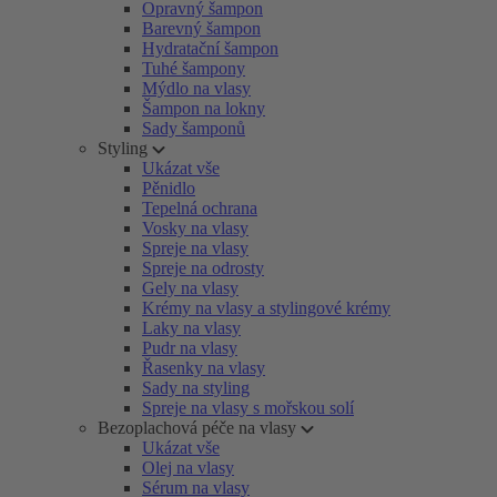
Opravný šampon
Barevný šampon
Hydratační šampon
Tuhé šampony
Mýdlo na vlasy
Šampon na lokny
Sady šamponů
Styling
Ukázat vše
Pěnidlo
Tepelná ochrana
Vosky na vlasy
Spreje na vlasy
Spreje na odrosty
Gely na vlasy
Krémy na vlasy a stylingové krémy
Laky na vlasy
Pudr na vlasy
Řasenky na vlasy
Sady na styling
Spreje na vlasy s mořskou solí
Bezoplachová péče na vlasy
Ukázat vše
Olej na vlasy
Sérum na vlasy