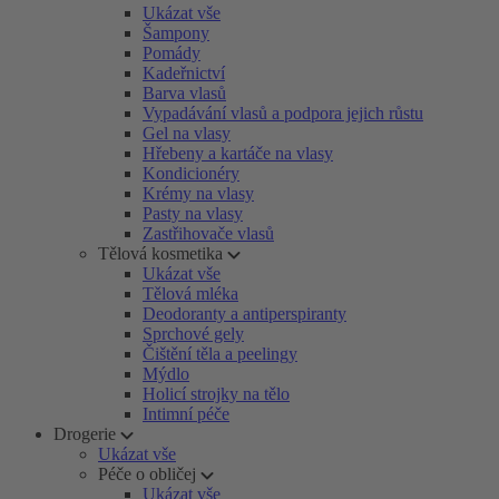
Ukázat vše
Šampony
Pomády
Kadeřnictví
Barva vlasů
Vypadávání vlasů a podpora jejich růstu
Gel na vlasy
Hřebeny a kartáče na vlasy
Kondicionéry
Krémy na vlasy
Pasty na vlasy
Zastřihovače vlasů
Tělová kosmetika
Ukázat vše
Tělová mléka
Deodoranty a antiperspiranty
Sprchové gely
Čištění těla a peelingy
Mýdlo
Holicí strojky na tělo
Intimní péče
Drogerie
Ukázat vše
Péče o obličej
Ukázat vše