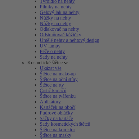
Tvrdidlo na nehty
Pilníky na nehty
Gelový lak na nehty
Nůžky na nehty
Nůžky na nehty
Odlakovač na nehty
Odstraňovač kůžičky
Umělé nehty a nehtový design
UV lampy
Péče o nehty
Sady na nehty
Kosmetické štětce
Ukázat vše
Štětce na make-up
Štětce na oční stíny
Štětec na rty
Čistič kartáčů
Štětce na tvářenku
Aplikátory
Kartáček na obočí
Pudrové obláčky
Sáčky na kartáče
Sady kosmetických štětců
Štětce na korektor
Štětce na masky