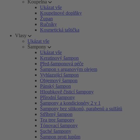
Koupelna
Ukázat vše
Koupelnové doplňky
Župan
Ručníky
Kosmetická taštička
Vlasy
Ukázat vše
Šampony
Ukázat vše
Keratinový šampon
Před-šamponová péče
Šampon s arganovým olejem
Vyhlazující šampon
Objemový šampon
Pánský šampon
Hloubkově čisticí šampony
Přírodní šampony
Šampony a kondicionéry 2 v 1
Šampony bez silikonů, parabenů a sulfátů
Stříbrný šampon
Tea tree šampony
Tónovací šampony
Suché šampony
Šampon proti lupům