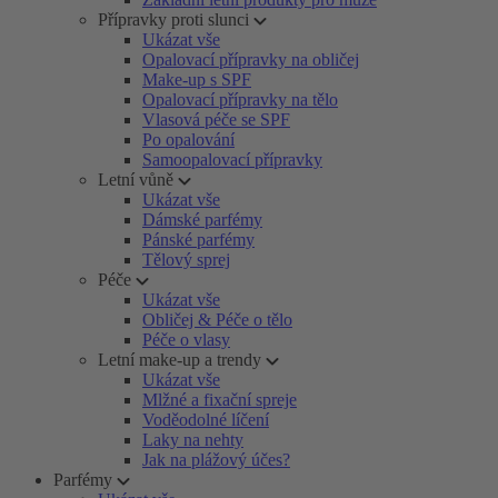
Přípravky proti slunci
Ukázat vše
Opalovací přípravky na obličej
Make-up s SPF
Opalovací přípravky na tělo
Vlasová péče se SPF
Po opalování
Samoopalovací přípravky
Letní vůně
Ukázat vše
Dámské parfémy
Pánské parfémy
Tělový sprej
Péče
Ukázat vše
Obličej & Péče o tělo
Péče o vlasy
Letní make-up a trendy
Ukázat vše
Mlžné a fixační spreje
Voděodolné líčení
Laky na nehty
Jak na plážový účes?
Parfémy