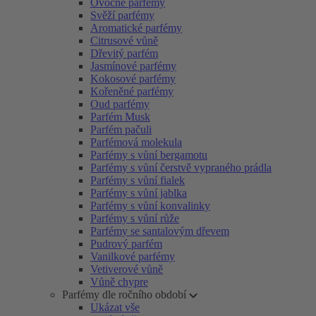
Ovocné parfémy
Svěží parfémy
Aromatické parfémy
Citrusové vůně
Dřevitý parfém
Jasmínové parfémy
Kokosové parfémy
Kořeněné parfémy
Oud parfémy
Parfém Musk
Parfém pačuli
Parfémová molekula
Parfémy s vůní bergamotu
Parfémy s vůní čerstvě vypraného prádla
Parfémy s vůní fialek
Parfémy s vůní jablka
Parfémy s vůní konvalinky
Parfémy s vůní růže
Parfémy se santalovým dřevem
Pudrový parfém
Vanilkové parfémy
Vetiverové vůně
Vůně chypre
Parfémy dle ročního období
Ukázat vše