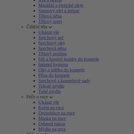
Masážní a éterické oleje
Saunový olej a infuze
Tělová pěna
Tělový sprej
Čištění těla
Ukázat vše
Sprchový gel
Sprchový olej
Sprchová pěna
Tělový peeling
Sůl a šumivé bomby do koupele
Intimní hygiena
Olej a mléko do koupele
Pěna do koupele
Sprchové a koupelové sady
Tekuté mýdlo
Tuhé mýdlo
Péče o ruce
Ukázat vše
Krém na ruce
Dezinfekce na ruce
Maska na ruce
Drhnutí rukou
Mýdlo na ruce