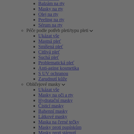
Balzám na rty
Masky na rty
Olej na rty
Peeling na rty
Sérum na rty
Péče podle potřeb pleti/typu pleti
Ukázat vše
Mastná pleť
Smíšená pleť
Citlivá pleť
Suchá pleť
Problematická pleť
Anti-aging kosmetika
S UV ochranou
Zarudnutí kůže
Obličejové masky
Ukázat vše
Masky na oči a rty
Hydratační masky
Čisticí masky
Bahenní masky
Látkové masky
Maska na černé tečky
Masky proti pupínkům
Masky proti stárnutí