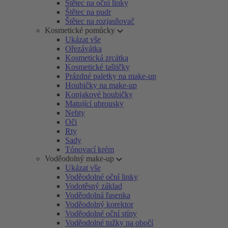
Štětec na oční linky
Štětec na pudr
Štětec na rozjasňovač
Kosmetické pomůcky
Ukázat vše
Ořezávátka
Kosmetická zrcátka
Kosmetické taštičky
Prázdné paletky na make-up
Houbičky na make-up
Konjakové houbičky
Matující ubrousky
Nehty
Oči
Rty
Sady
Tónovací krém
Voděodolný make-up
Ukázat vše
Voděodolné oční linky
Vodotěsný základ
Voděodolná řasenka
Voděodolný korektor
Voděodolné oční stíny
Voděodolné tužky na obočí