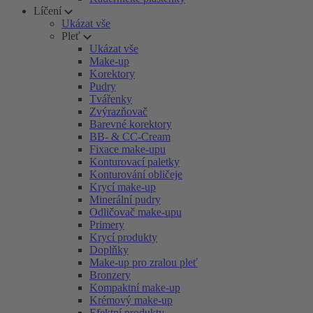
Líčení
Ukázat vše
Pleť
Ukázat vše
Make-up
Korektory
Pudry
Tvářenky
Zvýrazňovač
Barevné korektory
BB- & CC-Cream
Fixace make-upu
Konturovací paletky
Konturování obličeje
Krycí make-up
Minerální pudry
Odličovač make-upu
Primery
Krycí produkty
Doplňky
Make-up pro zralou pleť
Bronzery
Kompaktní make-up
Krémový make-up
Efektní produkty