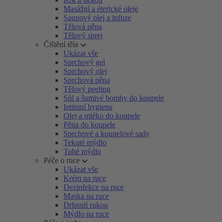
Masážní a éterické oleje
Saunový olej a infuze
Tělová pěna
Tělový sprej
Čištění těla
Ukázat vše
Sprchový gel
Sprchový olej
Sprchová pěna
Tělový peeling
Sůl a šumivé bomby do koupele
Intimní hygiena
Olej a mléko do koupele
Pěna do koupele
Sprchové a koupelové sady
Tekuté mýdlo
Tuhé mýdlo
Péče o ruce
Ukázat vše
Krém na ruce
Dezinfekce na ruce
Maska na ruce
Drhnutí rukou
Mýdlo na ruce