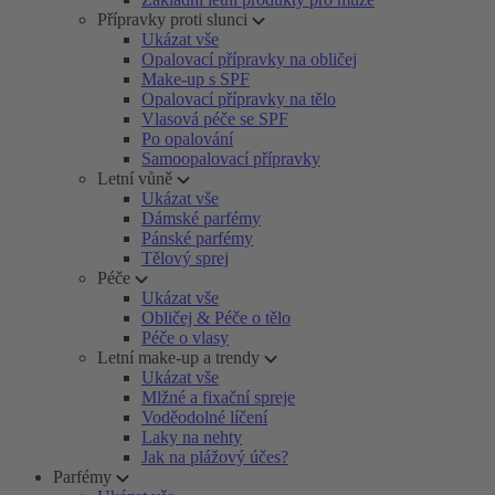
Přípravky proti slunci
Ukázat vše
Opalovací přípravky na obličej
Make-up s SPF
Opalovací přípravky na tělo
Vlasová péče se SPF
Po opalování
Samoopalovací přípravky
Letní vůně
Ukázat vše
Dámské parfémy
Pánské parfémy
Tělový sprej
Péče
Ukázat vše
Obličej & Péče o tělo
Péče o vlasy
Letní make-up a trendy
Ukázat vše
Mlžné a fixační spreje
Voděodolné líčení
Laky na nehty
Jak na plážový účes?
Parfémy