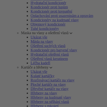
Hydratační kondicionér
Kondicionér proti lupům
Kondicionér proti krepatění
Oplachování proti usazeninám a opravám
Kondicionéry na kudrnaté vlasy
Objemový kondicionér
Tuhé kondicionéry
Maska na vlasy a ošetření vlasů
Ukázat vše
Másla na vlasy
Ošetření suchých vlasů
Kondicionér pro barvené vlasy
Hydratační ošetření vlasů
Ošetření vlasů keratinem
Léčba kadeří
Kartáče a hřebeny
Ukázat vše
Kulaté kartáčky
Rozčesávací kartáče na vlasy
Ploché kartáče na vlasy
Dřevěné kartáče na vlasy
Hřebeny na vlasy
Hřebeny na kudrnaté vlasy
Hřebeny na stříhání vlasů
Hřebeny s rukojetí