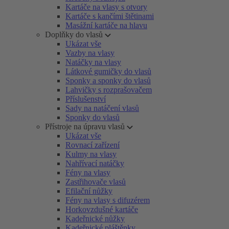
Kartáče na vlasy s otvory
Kartáče s kančími štětinami
Masážní kartáče na hlavu
Doplňky do vlasů
Ukázat vše
Vazby na vlasy
Natáčky na vlasy
Látkové gumičky do vlasů
Sponky a sponky do vlasů
Lahvičky s rozprašovačem
Příslušenství
Sady na natáčení vlasů
Sponky do vlasů
Přístroje na úpravu vlasů
Ukázat vše
Rovnací zařízení
Kulmy na vlasy
Nahřívací natáčky
Fény na vlasy
Zastřihovače vlasů
Efilační nůžky
Fény na vlasy s difuzérem
Horkovzdušné kartáče
Kadeřnické nůžky
Kadeřnické pláštěnky