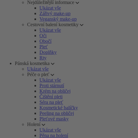
Nejdůležitější informace
Ukázat vše
Zářivý make-up
Veganský make-up
Cestovní balení kosmetiky
Ukázat vše
Oči
Obočí
Pleť
Doplňky
Rty
Pánská kosmetika
Ukázat vše
Péče o pleť
Ukázat vše
Proti stárnutí
Krém na obličej
Čištění pleti
Séra na pleť
Kosmetické balíčky
Peeling na obličej
Pleťové masky
Holení
Ukázat vše
Pěna na holení