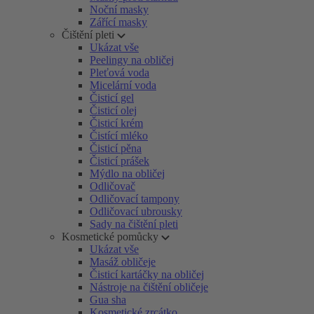
Noční masky
Zářící masky
Čištění pleti
Ukázat vše
Peelingy na obličej
Pleťová voda
Micelární voda
Čisticí gel
Čisticí olej
Čisticí krém
Čistící mléko
Čisticí pěna
Čisticí prášek
Mýdlo na obličej
Odličovač
Odličovací tampony
Odličovací ubrousky
Sady na čištění pleti
Kosmetické pomůcky
Ukázat vše
Masáž obličeje
Čisticí kartáčky na obličej
Nástroje na čištění obličeje
Gua sha
Kosmetické zrcátko