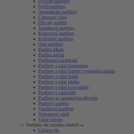
Ovocné parfémy
Svěží parfémy
Aromatické parfémy
Citrusové vůně
Dřevitý parfém
Jasmínové parfémy
Kokosové parfémy
Kořeněné parfémy
Oud parfémy
Parfém Musk
Parfém pačuli
Parfémová molekula
Parfémy s vůní bergamotu
Parfémy s vůní čerstvě vypraného prádla
Parfémy s vůní fialek
Parfémy s vůní jablka
Parfémy s vůní konvalinky
Parfémy s vůní růže
Parfémy se santalovým dřevem
Pudrový parfém
Vanilkové parfémy
Vetiverové vůně
Vůně chypre
Parfémy dle ročního období
Ukázat vše