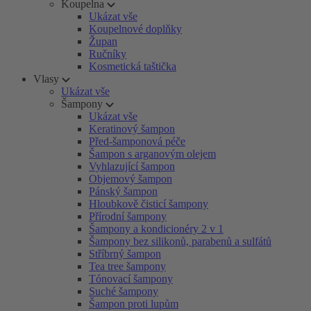
Koupelna
Ukázat vše
Koupelnové doplňky
Župan
Ručníky
Kosmetická taštička
Vlasy
Ukázat vše
Šampony
Ukázat vše
Keratinový šampon
Před-šamponová péče
Šampon s arganovým olejem
Vyhlazující šampon
Objemový šampon
Pánský šampon
Hloubkově čisticí šampony
Přírodní šampony
Šampony a kondicionéry 2 v 1
Šampony bez silikonů, parabenů a sulfátů
Stříbrný šampon
Tea tree šampony
Tónovací šampony
Suché šampony
Šampon proti lupům