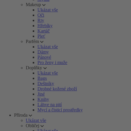
Makeup
Ukázat vše
Oči
Rty
Hřebíky
Kartáč
Pleť
Parfém
Ukázat vše
Dámy
Pánové
Pro ženy i muže
Doplňky
Ukázat vše
Bags
Deštníky
Drobné kožené zboží
Jiné
Knihy
Láhve na pití
Mycí a čisticí prostředky
Příroda
Ukázat vše
Obličej
Ukázat vše