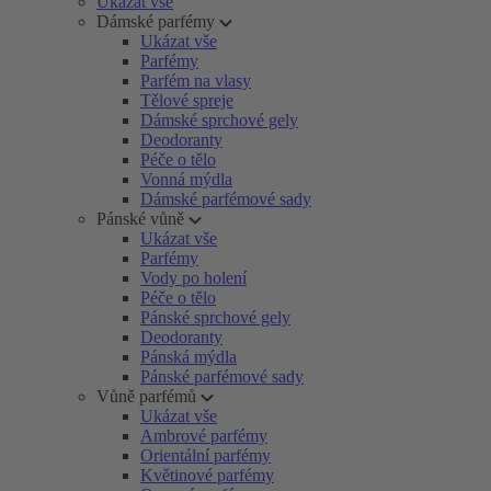
Ukázat vše
Dámské parfémy
Ukázat vše
Parfémy
Parfém na vlasy
Tělové spreje
Dámské sprchové gely
Deodoranty
Péče o tělo
Vonná mýdla
Dámské parfémové sady
Pánské vůně
Ukázat vše
Parfémy
Vody po holení
Péče o tělo
Pánské sprchové gely
Deodoranty
Pánská mýdla
Pánské parfémové sady
Vůně parfémů
Ukázat vše
Ambrové parfémy
Orientální parfémy
Květinové parfémy