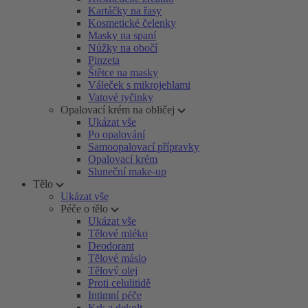
Kartáčky na řasy
Kosmetické čelenky
Masky na spaní
Nůžky na obočí
Pinzeta
Štětce na masky
Váleček s mikrojehlami
Vatové tyčinky
Opalovací krém na obličej
Ukázat vše
Po opalování
Samoopalovací přípravky
Opalovací krém
Sluneční make-up
Tělo
Ukázat vše
Péče o tělo
Ukázat vše
Tělové mléko
Deodorant
Tělové máslo
Tělový olej
Proti celulitidě
Intimní péče
Krk a dekolt