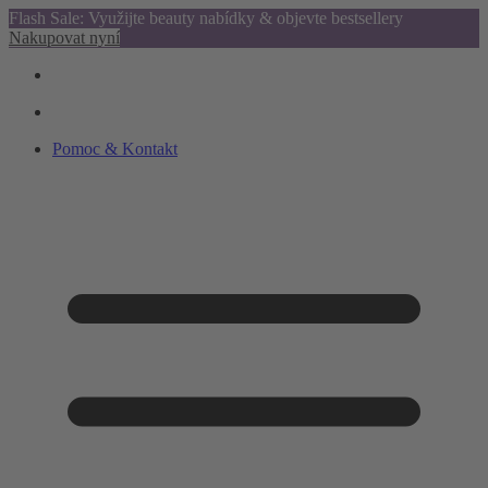
Flash Sale: Využijte beauty nabídky & objevte bestsellery
Nakupovat nyní
Pomoc & Kontakt