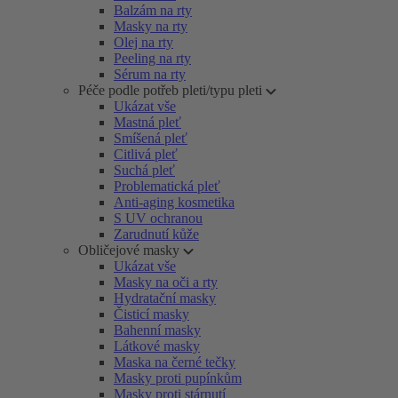
Balzám na rty
Masky na rty
Olej na rty
Peeling na rty
Sérum na rty
Péče podle potřeb pleti/typu pleti
Ukázat vše
Mastná pleť
Smíšená pleť
Citlivá pleť
Suchá pleť
Problematická pleť
Anti-aging kosmetika
S UV ochranou
Zarudnutí kůže
Obličejové masky
Ukázat vše
Masky na oči a rty
Hydratační masky
Čisticí masky
Bahenní masky
Látkové masky
Maska na černé tečky
Masky proti pupínkům
Masky proti stárnutí