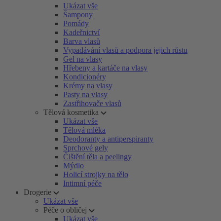
Ukázat vše
Šampony
Pomády
Kadeřnictví
Barva vlasů
Vypadávání vlasů a podpora jejich růstu
Gel na vlasy
Hřebeny a kartáče na vlasy
Kondicionéry
Krémy na vlasy
Pasty na vlasy
Zastřihovače vlasů
Tělová kosmetika
Ukázat vše
Tělová mléka
Deodoranty a antiperspiranty
Sprchové gely
Čištění těla a peelingy
Mýdlo
Holicí strojky na tělo
Intimní péče
Drogerie
Ukázat vše
Péče o obličej
Ukázat vše