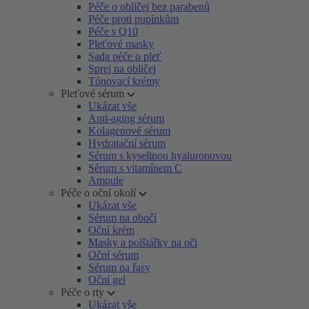
Péče o obličej bez parabenů
Péče proti pupínkům
Péče s Q10
Pleťové masky
Sada péče o pleť
Sprej na obličej
Tónovací krémy
Pleťové sérum
Ukázat vše
Anti-aging sérum
Kolagenové sérum
Hydratační sérum
Sérum s kyselinou hyaluronovou
Sérum s vitamínem C
Ampule
Péče o oční okolí
Ukázat vše
Sérum na obočí
Oční krém
Masky a polštářky na oči
Oční sérum
Sérum na řasy
Oční gel
Péče o rty
Ukázat vše