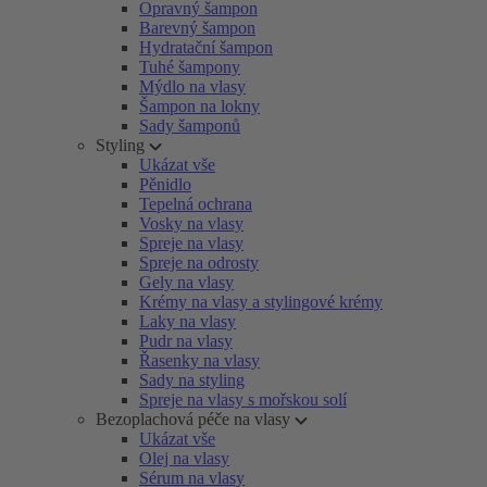
Opravný šampon
Barevný šampon
Hydratační šampon
Tuhé šampony
Mýdlo na vlasy
Šampon na lokny
Sady šamponů
Styling
Ukázat vše
Pěnidlo
Tepelná ochrana
Vosky na vlasy
Spreje na vlasy
Spreje na odrosty
Gely na vlasy
Krémy na vlasy a stylingové krémy
Laky na vlasy
Pudr na vlasy
Řasenky na vlasy
Sady na styling
Spreje na vlasy s mořskou solí
Bezoplachová péče na vlasy
Ukázat vše
Olej na vlasy
Sérum na vlasy