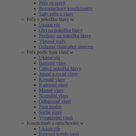
Péče ve spreji
Bezoplachové kondicionéry
Sady péče o vlasy
Péče o pokožku hlavy
Ukázat vše
Olej na pokožku hlavy
Peelingy na pokožku hlavy
Vlasové vody
Ochrana vlasů před sluncem
Péče podle typu vlasů
Ukázat vše
Barvené vlasy
Citlivá pokožka hlavy
Jemné a rovné vlasy
Krepaté vlasy
Kudrnaté vlasy
Mastné vlasy
Normální vlasy
Odbarvené vlasy
Proti lupům
Suché vlasy
Vypadávání vlasů
Kondicionér a oplachování
Ukázat vše
Barevný kondicionér