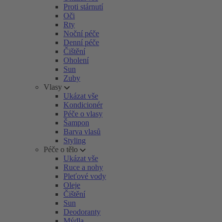
Proti stárnutí
Oči
Rty
Noční péče
Denní péče
Čištění
Oholení
Sun
Zuby
Vlasy
Ukázat vše
Kondicionér
Péče o vlasy
Šampon
Barva vlasů
Styling
Péče o tělo
Ukázat vše
Ruce a nohy
Pleťové vody
Oleje
Čištění
Sun
Deodoranty
Mýdla