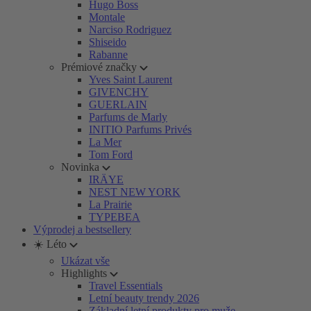
Hugo Boss
Montale
Narciso Rodriguez
Shiseido
Rabanne
Prémiové značky
Yves Saint Laurent
GIVENCHY
GUERLAIN
Parfums de Marly
INITIO Parfums Privés
La Mer
Tom Ford
Novinka
IRÄYE
NEST NEW YORK
La Prairie
TYPEBEA
Výprodej a bestsellery
☀️ Léto
Ukázat vše
Highlights
Travel Essentials
Letní beauty trendy 2026
Základní letní produkty pro muže