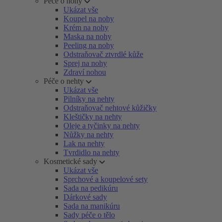
Péče o nohy
Ukázat vše
Koupel na nohy
Krém na nohy
Maska na nohy
Peeling na nohy
Odstraňovač ztvrdlé kůže
Sprej na nohy
Zdraví nohou
Péče o nehty
Ukázat vše
Pilníky na nehty
Odstraňovač nehtové kůžičky
Kleštičky na nehty
Oleje a tyčinky na nehty
Nůžky na nehty
Lak na nehty
Tvrdidlo na nehty
Kosmetické sady
Ukázat vše
Sprchové a koupelové sety
Sada na pedikúru
Dárkové sady
Sada na manikúru
Sady péče o tělo