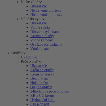
Niche vůně
Ukázat vše
Niche vůně pro ženy
Niche vůně pro muže
Vůně do bytu
Ukázat vše
Vonné svíčky
Difuzér s tyčinkami
Aroma difuzéry
Vonné kameny
Osvěžovače vzduchu
Vůně do auta
Obličej
Ukázat vše
Péče o pleť
Ukázat vše
Krém na obličej
Krém na vrásky
Denní krém
Noční krém
Olej na obličej
24hodinová péče o obličej
BB a CC krémy
Hydratační krém
Krk a dekolt