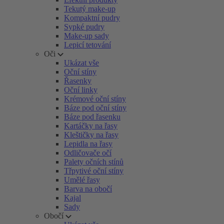
Tekutý make-up
Kompaktní pudry
Sypké pudry
Make-up sady
Lepicí tetování
Oči
Ukázat vše
Oční stíny
Řasenky
Oční linky
Krémové oční stíny
Báze pod oční stíny
Báze pod řasenku
Kartáčky na řasy
Kleštičky na řasy
Lepidla na řasy
Odličovače očí
Palety očních stínů
Třpytivé oční stíny
Umělé řasy
Barva na obočí
Kajal
Sady
Obočí