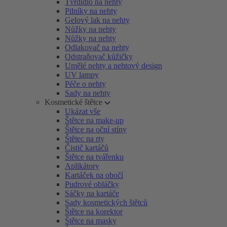
Tvrdidlo na nehty
Pilníky na nehty
Gelový lak na nehty
Nůžky na nehty
Nůžky na nehty
Odlakovač na nehty
Odstraňovač kůžičky
Umělé nehty a nehtový design
UV lampy
Péče o nehty
Sady na nehty
Kosmetické štětce
Ukázat vše
Štětce na make-up
Štětce na oční stíny
Štětec na rty
Čistič kartáčů
Štětce na tvářenku
Aplikátory
Kartáček na obočí
Pudrové obláčky
Sáčky na kartáče
Sady kosmetických štětců
Štětce na korektor
Štětce na masky