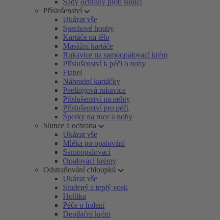
Sady ochrany proti slunci
Příslušenství
Ukázat vše
Sprchové houby
Kartáče na tělo
Masážní kartáče
Rukavice na samoopalovací krém
Příslušenství k péči o nohy
Flanel
Náhradní kartáčky
Peelingová rukavice
Příslušenství na nehty
Příslušenství pro péči
Šperky na ruce a nohy
Slunce a ochrana
Ukázat vše
Mléka po opalování
Samoopalovací
Opalovací krémy
Odstraňování chloupků
Ukázat vše
Studený a teplý vosk
Holítka
Péče o holení
Depilační krém