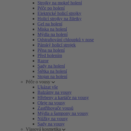
Strojky na mokré holení
Péče po holení
Elektrické holicí strojky
Holicí strojky na žiletky
Gel na holení
Miska na holení
Mýdla na holení
Odstraňování chloupků v nose
Pánský holicí strojek
Pěna na holení
Před holením
Razor
Sady na holení
Štětka na holení
Stojan na holení
Péče o vousy
Ukázat vše
Balzámy na vousy
Hřebeny a kartáče na vousy
Oleje na vousy
Zastřihovače vousů
Mýdla a šampony na vousy
Nůžky na vousy
Sady na vousy
Vlasová kosmetika