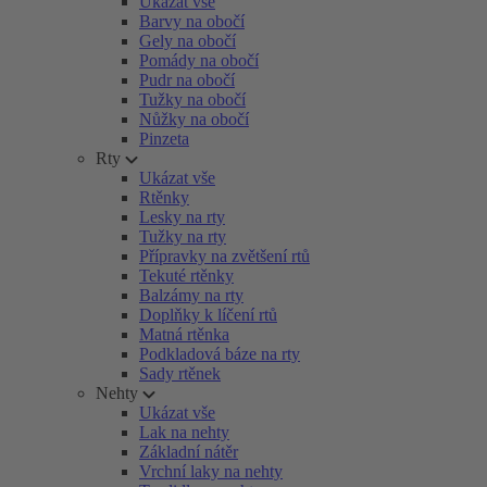
Ukázat vše
Barvy na obočí
Gely na obočí
Pomády na obočí
Pudr na obočí
Tužky na obočí
Nůžky na obočí
Pinzeta
Rty
Ukázat vše
Rtěnky
Lesky na rty
Tužky na rty
Přípravky na zvětšení rtů
Tekuté rtěnky
Balzámy na rty
Doplňky k líčení rtů
Matná rtěnka
Podkladová báze na rty
Sady rtěnek
Nehty
Ukázat vše
Lak na nehty
Základní nátěr
Vrchní laky na nehty