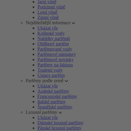
Jarní vůně
Podzimní vůně
Letní vůně
Zimní vůně
Nejdůležitější informace
Ukázat vše
Kolínské vody
Nabídky parfémů
Oblíbený parfém
Parfémované vody
Parfémové miniatury
Parfémové novinky
Parfémy na fakturu
Toaletní vody
Unisex parfém
Parfémy podle země
Ukázat vše
Arabské parfémy
Francouzské parfémy
Italské parfémy
Španělské parfémy
Luxusní parfémy
Ukázat vše
Dámské luxusní parfémy
Pánské luxusní parfémy