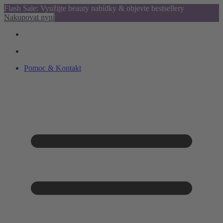
Flash Sale: Využijte beauty nabídky & objevte bestsellery
Nakupovat nyní
Pomoc & Kontakt