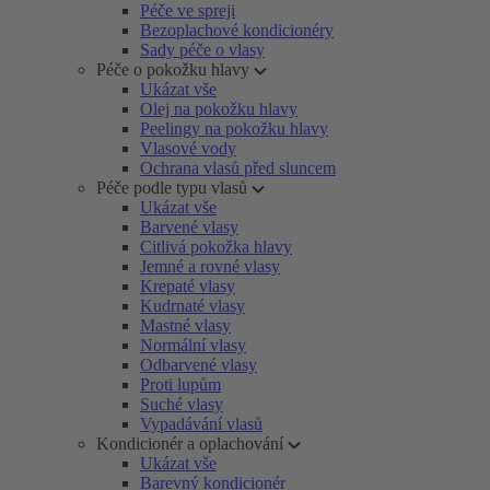
Péče ve spreji
Bezoplachové kondicionéry
Sady péče o vlasy
Péče o pokožku hlavy
Ukázat vše
Olej na pokožku hlavy
Peelingy na pokožku hlavy
Vlasové vody
Ochrana vlasů před sluncem
Péče podle typu vlasů
Ukázat vše
Barvené vlasy
Citlivá pokožka hlavy
Jemné a rovné vlasy
Krepaté vlasy
Kudrnaté vlasy
Mastné vlasy
Normální vlasy
Odbarvené vlasy
Proti lupům
Suché vlasy
Vypadávání vlasů
Kondicionér a oplachování
Ukázat vše
Barevný kondicionér