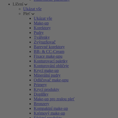
Líčení
Ukázat vše
Pleť
Ukázat vše
Make-up
Korektory
Pudry
Tvářenky
Zvýrazňovač
Barevné korektory
BB- & CC-Cream
Fixace make-upu
Konturovací paletky
Konturování obličeje
Krycí make-up
Minerální pudry
Odličovač make-upu
Primery
Krycí produkty
Doplňky
Make-up pro zralou pleť
Bronzery
Kompaktní make-up
Krémový make-up
Efektní produkty