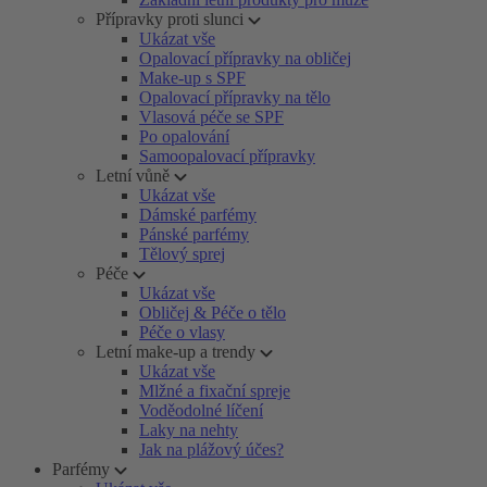
Přípravky proti slunci
Ukázat vše
Opalovací přípravky na obličej
Make-up s SPF
Opalovací přípravky na tělo
Vlasová péče se SPF
Po opalování
Samoopalovací přípravky
Letní vůně
Ukázat vše
Dámské parfémy
Pánské parfémy
Tělový sprej
Péče
Ukázat vše
Obličej & Péče o tělo
Péče o vlasy
Letní make-up a trendy
Ukázat vše
Mlžné a fixační spreje
Voděodolné líčení
Laky na nehty
Jak na plážový účes?
Parfémy