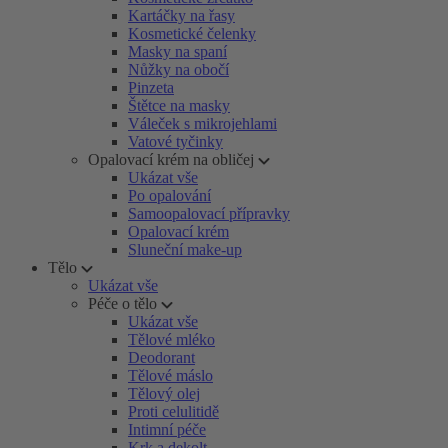
Kartáčky na řasy
Kosmetické čelenky
Masky na spaní
Nůžky na obočí
Pinzeta
Štětce na masky
Váleček s mikrojehlami
Vatové tyčinky
Opalovací krém na obličej
Ukázat vše
Po opalování
Samoopalovací přípravky
Opalovací krém
Sluneční make-up
Tělo
Ukázat vše
Péče o tělo
Ukázat vše
Tělové mléko
Deodorant
Tělové máslo
Tělový olej
Proti celulitidě
Intimní péče
Krk a dekolt