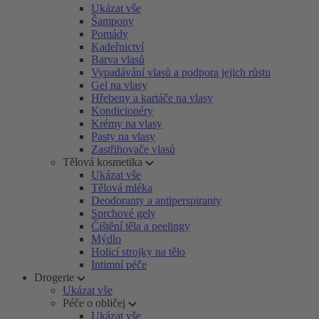
Ukázat vše
Šampony
Pomády
Kadeřnictví
Barva vlasů
Vypadávání vlasů a podpora jejich růstu
Gel na vlasy
Hřebeny a kartáče na vlasy
Kondicionéry
Krémy na vlasy
Pasty na vlasy
Zastřihovače vlasů
Tělová kosmetika
Ukázat vše
Tělová mléka
Deodoranty a antiperspiranty
Sprchové gely
Čištění těla a peelingy
Mýdlo
Holicí strojky na tělo
Intimní péče
Drogerie
Ukázat vše
Péče o obličej
Ukázat vše