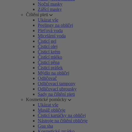
Noční masky
Zářící masky
Čištění pleti
Ukázat vše
Peelingy na obličej
Pleťová voda
Micelární voda
Čisticí gel
Čisticí olej
Čisticí krém
Čistící mléko
Čisticí pěna
Čisticí prášek
Mýdlo na obličej
Odličovač
Odličovací tampony
Odličovací ubrousky
Sady na čištění pleti
Kosmetické pomůcky
Ukázat vše
Masáž obličeje
Čisticí kartáčky na obličej
Nástroje na čištění obličeje
Gua sha
Kosmetické zrcátko