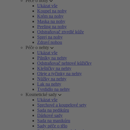
Péče o nohy
Ukázat vše
Koupel na nohy
Krém na nohy
Maska na nohy
Peeling na nohy
Odstraňovač ztvrdlé kůže
Sprej na nohy
Zdraví nohou
Péče o nehty
Ukázat vše
Pilníky na nehty
Odstraňovač nehtové kůžičky
Kleštičky na nehty
Oleje a tyčinky na nehty
Nůžky na nehty
Lak na nehty
Tvrdidlo na nehty
Kosmetické sady
Ukázat vše
Sprchové a koupelové sety
Sada na pedikúru
Dárkové sady
Sada na manikúru
Sady péče o tělo