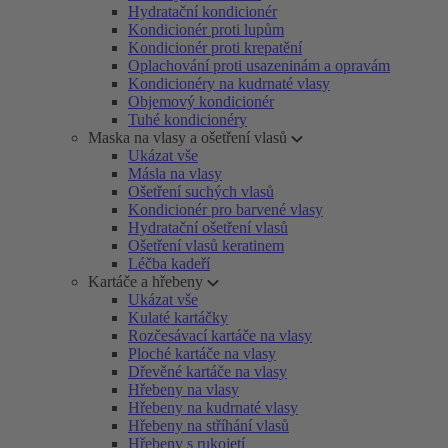
Hydratační kondicionér
Kondicionér proti lupům
Kondicionér proti krepatění
Oplachování proti usazeninám a opravám
Kondicionéry na kudrnaté vlasy
Objemový kondicionér
Tuhé kondicionéry
Maska na vlasy a ošetření vlasů
Ukázat vše
Másla na vlasy
Ošetření suchých vlasů
Kondicionér pro barvené vlasy
Hydratační ošetření vlasů
Ošetření vlasů keratinem
Léčba kadeří
Kartáče a hřebeny
Ukázat vše
Kulaté kartáčky
Rozčesávací kartáče na vlasy
Ploché kartáče na vlasy
Dřevěné kartáče na vlasy
Hřebeny na vlasy
Hřebeny na kudrnaté vlasy
Hřebeny na stříhání vlasů
Hřebeny s rukojetí