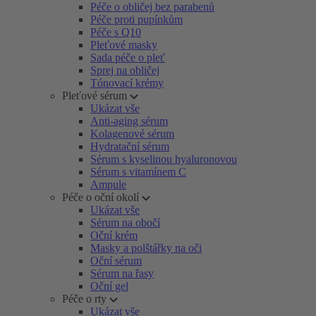
Péče o obličej bez parabenů
Péče proti pupínkům
Péče s Q10
Pleťové masky
Sada péče o pleť
Sprej na obličej
Tónovací krémy
Pleťové sérum
Ukázat vše
Anti-aging sérum
Kolagenové sérum
Hydratační sérum
Sérum s kyselinou hyaluronovou
Sérum s vitamínem C
Ampule
Péče o oční okolí
Ukázat vše
Sérum na obočí
Oční krém
Masky a polštářky na oči
Oční sérum
Sérum na řasy
Oční gel
Péče o rty
Ukázat vše