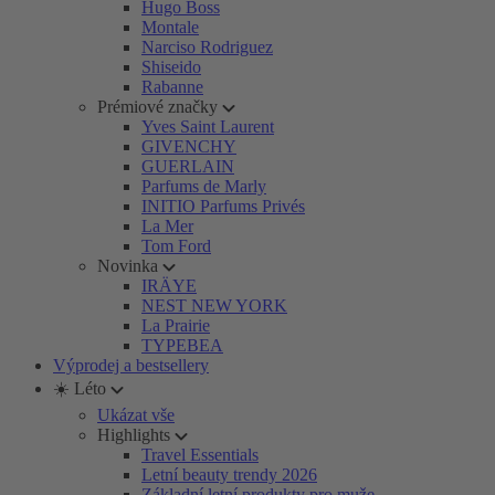
Hugo Boss
Montale
Narciso Rodriguez
Shiseido
Rabanne
Prémiové značky
Yves Saint Laurent
GIVENCHY
GUERLAIN
Parfums de Marly
INITIO Parfums Privés
La Mer
Tom Ford
Novinka
IRÄYE
NEST NEW YORK
La Prairie
TYPEBEA
Výprodej a bestsellery
☀️ Léto
Ukázat vše
Highlights
Travel Essentials
Letní beauty trendy 2026
Základní letní produkty pro muže