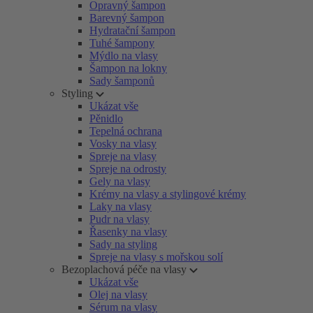
Opravný šampon
Barevný šampon
Hydratační šampon
Tuhé šampony
Mýdlo na vlasy
Šampon na lokny
Sady šamponů
Styling
Ukázat vše
Pěnidlo
Tepelná ochrana
Vosky na vlasy
Spreje na vlasy
Spreje na odrosty
Gely na vlasy
Krémy na vlasy a stylingové krémy
Laky na vlasy
Pudr na vlasy
Řasenky na vlasy
Sady na styling
Spreje na vlasy s mořskou solí
Bezoplachová péče na vlasy
Ukázat vše
Olej na vlasy
Sérum na vlasy