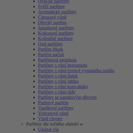
Ovocné parfémy
Svěží parfémy
Aromatické parfémy
Citrusové vůně
Dřevitý parfém
Jasmínové parfémy
Kokosové parfémy
Kořeněné parfémy
Oud parfémy
Parfém Musk
Parfém pačuli
Parfémová molekula
Parfémy s vůní bergamotu
Parfémy s vůní čerstvě vypraného prádla
Parfémy s vůní fialek
Parfémy s vůní jablka
Parfémy s vůní konvalinky
Parfémy s vůní růže
Parfémy se santalovým dřevem
Pudrový parfém
Vanilkové parfémy
Vetiverové vůně
Vůně chypre
Parfémy dle ročního období
Ukázat vše