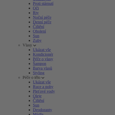
Proti stárnutí
Oči
Rty
Noční péče
Denní péče
Čištění
Oholení
Sun
Zuby
Vlasy
Ukázat vše
Kondicionér
Péče o vlasy
Šampon
Barva vlasů
Styling
Péče o tělo
Ukázat vše
Ruce a nohy
Pleťové vody
Oleje
Čištění
Sun
Deodoranty
Mýdla