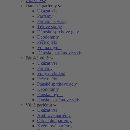
Ukázat vše
Dámské parfémy
Ukázat vše
Parfémy
Parfém na vlasy
Tělové spreje
Dámské sprchové gely
Deodoranty
Péče o tělo
Vonná mýdla
Dámské parfémové sady
Pánské vůně
Ukázat vše
Parfémy
Vody po holení
Péče o tělo
Pánské sprchové gely
Deodoranty
Pánská mýdla
Pánské parfémové sady
Vůně parfémů
Ukázat vše
Ambrové parfémy
Orientální parfémy
Květinové parfémy