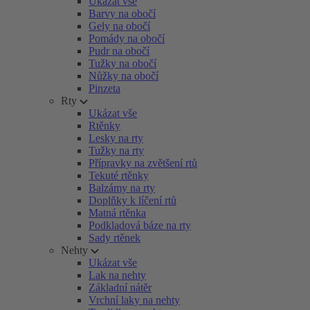
Ukázat vše
Barvy na obočí
Gely na obočí
Pomády na obočí
Pudr na obočí
Tužky na obočí
Nůžky na obočí
Pinzeta
Rty
Ukázat vše
Rtěnky
Lesky na rty
Tužky na rty
Přípravky na zvětšení rtů
Tekuté rtěnky
Balzámy na rty
Doplňky k líčení rtů
Matná rtěnka
Podkladová báze na rty
Sady rtěnek
Nehty
Ukázat vše
Lak na nehty
Základní nátěr
Vrchní laky na nehty