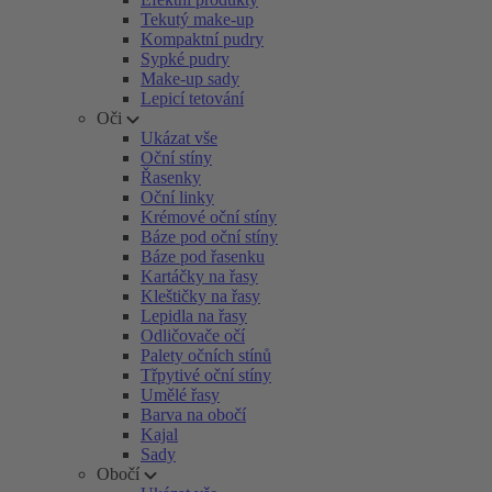
Tekutý make-up
Kompaktní pudry
Sypké pudry
Make-up sady
Lepicí tetování
Oči
Ukázat vše
Oční stíny
Řasenky
Oční linky
Krémové oční stíny
Báze pod oční stíny
Báze pod řasenku
Kartáčky na řasy
Kleštičky na řasy
Lepidla na řasy
Odličovače očí
Palety očních stínů
Třpytivé oční stíny
Umělé řasy
Barva na obočí
Kajal
Sady
Obočí