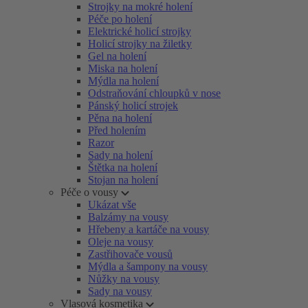
Strojky na mokré holení
Péče po holení
Elektrické holicí strojky
Holicí strojky na žiletky
Gel na holení
Miska na holení
Mýdla na holení
Odstraňování chloupků v nose
Pánský holicí strojek
Pěna na holení
Před holením
Razor
Sady na holení
Štětka na holení
Stojan na holení
Péče o vousy
Ukázat vše
Balzámy na vousy
Hřebeny a kartáče na vousy
Oleje na vousy
Zastřihovače vousů
Mýdla a šampony na vousy
Nůžky na vousy
Sady na vousy
Vlasová kosmetika