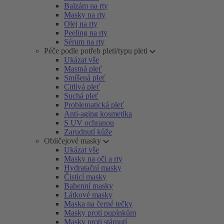
Balzám na rty
Masky na rty
Olej na rty
Peeling na rty
Sérum na rty
Péče podle potřeb pleti/typu pleti
Ukázat vše
Mastná pleť
Smíšená pleť
Citlivá pleť
Suchá pleť
Problematická pleť
Anti-aging kosmetika
S UV ochranou
Zarudnutí kůže
Obličejové masky
Ukázat vše
Masky na oči a rty
Hydratační masky
Čisticí masky
Bahenní masky
Látkové masky
Maska na černé tečky
Masky proti pupínkům
Masky proti stárnutí