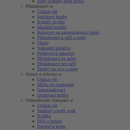
Sady ochrany proti slunci
Příslušenství
Ukázat vše
Sprchové houby
Kartáče na tělo
Masážní kartáče
Rukavice na samoopalovací krém
Příslušenství k péči o nohy
Flanel
Náhradní kartáčky
Peelingová rukavice
Příslušenství na nehty
Příslušenství pro péči
Šperky na ruce a nohy
Slunce a ochrana
Ukázat vše
Mléka po opalování
Samoopalovací
Opalovací krémy
Odstraňování chloupků
Ukázat vše
Studený a teplý vosk
Holítka
Péče o holení
Depilační krém