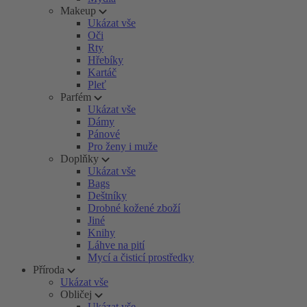
Makeup
Ukázat vše
Oči
Rty
Hřebíky
Kartáč
Pleť
Parfém
Ukázat vše
Dámy
Pánové
Pro ženy i muže
Doplňky
Ukázat vše
Bags
Deštníky
Drobné kožené zboží
Jiné
Knihy
Láhve na pití
Mycí a čisticí prostředky
Příroda
Ukázat vše
Obličej
Ukázat vše