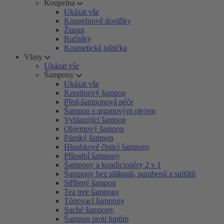
Koupelna
Ukázat vše
Koupelnové doplňky
Župan
Ručníky
Kosmetická taštička
Vlasy
Ukázat vše
Šampony
Ukázat vše
Keratinový šampon
Před-šamponová péče
Šampon s arganovým olejem
Vyhlazující šampon
Objemový šampon
Pánský šampon
Hloubkově čisticí šampony
Přírodní šampony
Šampony a kondicionéry 2 v 1
Šampony bez silikonů, parabenů a sulfátů
Stříbrný šampon
Tea tree šampony
Tónovací šampony
Suché šampony
Šampon proti lupům