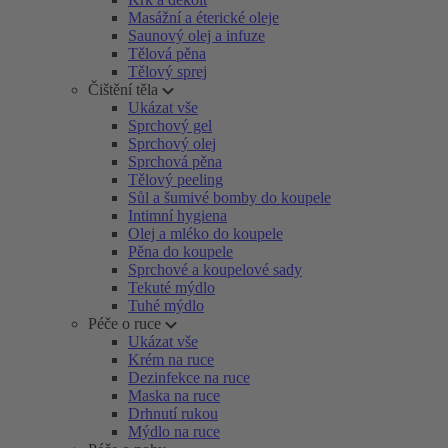
Masážní a éterické oleje
Saunový olej a infuze
Tělová pěna
Tělový sprej
Čištění těla
Ukázat vše
Sprchový gel
Sprchový olej
Sprchová pěna
Tělový peeling
Sůl a šumivé bomby do koupele
Intimní hygiena
Olej a mléko do koupele
Pěna do koupele
Sprchové a koupelové sady
Tekuté mýdlo
Tuhé mýdlo
Péče o ruce
Ukázat vše
Krém na ruce
Dezinfekce na ruce
Maska na ruce
Drhnutí rukou
Mýdlo na ruce