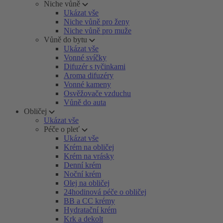
Niche vůně
Ukázat vše
Niche vůně pro ženy
Niche vůně pro muže
Vůně do bytu
Ukázat vše
Vonné svíčky
Difuzér s tyčinkami
Aroma difuzéry
Vonné kameny
Osvěžovače vzduchu
Vůně do auta
Obličej
Ukázat vše
Péče o pleť
Ukázat vše
Krém na obličej
Krém na vrásky
Denní krém
Noční krém
Olej na obličej
24hodinová péče o obličej
BB a CC krémy
Hydratační krém
Krk a dekolt