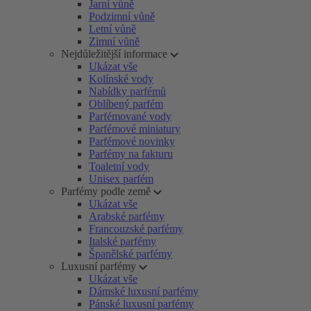
Jarní vůně
Podzimní vůně
Letní vůně
Zimní vůně
Nejdůležitější informace
Ukázat vše
Kolínské vody
Nabídky parfémů
Oblíbený parfém
Parfémované vody
Parfémové miniatury
Parfémové novinky
Parfémy na fakturu
Toaletní vody
Unisex parfém
Parfémy podle země
Ukázat vše
Arabské parfémy
Francouzské parfémy
Italské parfémy
Španělské parfémy
Luxusní parfémy
Ukázat vše
Dámské luxusní parfémy
Pánské luxusní parfémy