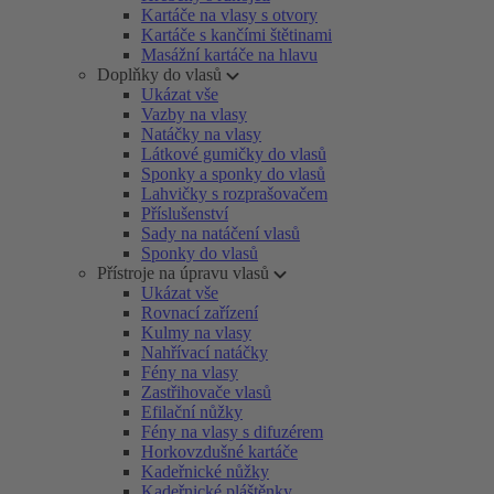
Kartáče na vlasy s otvory
Kartáče s kančími štětinami
Masážní kartáče na hlavu
Doplňky do vlasů
Ukázat vše
Vazby na vlasy
Natáčky na vlasy
Látkové gumičky do vlasů
Sponky a sponky do vlasů
Lahvičky s rozprašovačem
Příslušenství
Sady na natáčení vlasů
Sponky do vlasů
Přístroje na úpravu vlasů
Ukázat vše
Rovnací zařízení
Kulmy na vlasy
Nahřívací natáčky
Fény na vlasy
Zastřihovače vlasů
Efilační nůžky
Fény na vlasy s difuzérem
Horkovzdušné kartáče
Kadeřnické nůžky
Kadeřnické pláštěnky