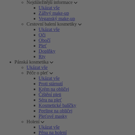
Nejdůležitější informace
Ukázat vše
Zářivý make-up
Veganský make-up
Cestovní balení kosmetiky
Ukázat vše
Oči
Obočí
Pleť
Doplňky
Rty
Pánská kosmetika
Ukázat vše
Péče o pleť
Ukázat vše
Proti stárnutí
Krém na obličej
Čištění pleti
Séra na pleť
Kosmetické balíčky
Peeling na obličej
Pleťové masky
Holení
Ukázat vše
Pěna na holení