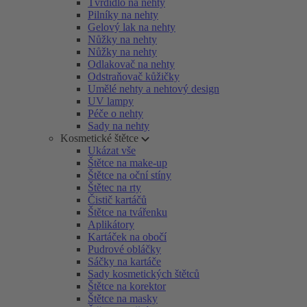
Tvrdidlo na nehty
Pilníky na nehty
Gelový lak na nehty
Nůžky na nehty
Nůžky na nehty
Odlakovač na nehty
Odstraňovač kůžičky
Umělé nehty a nehtový design
UV lampy
Péče o nehty
Sady na nehty
Kosmetické štětce
Ukázat vše
Štětce na make-up
Štětce na oční stíny
Štětec na rty
Čistič kartáčů
Štětce na tvářenku
Aplikátory
Kartáček na obočí
Pudrové obláčky
Sáčky na kartáče
Sady kosmetických štětců
Štětce na korektor
Štětce na masky