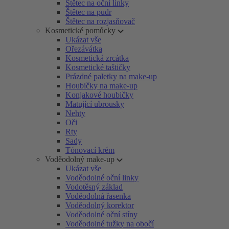
Štětec na oční linky
Štětec na pudr
Štětec na rozjasňovač
Kosmetické pomůcky
Ukázat vše
Ořezávátka
Kosmetická zrcátka
Kosmetické taštičky
Prázdné paletky na make-up
Houbičky na make-up
Konjakové houbičky
Matující ubrousky
Nehty
Oči
Rty
Sady
Tónovací krém
Voděodolný make-up
Ukázat vše
Voděodolné oční linky
Vodotěsný základ
Voděodolná řasenka
Voděodolný korektor
Voděodolné oční stíny
Voděodolné tužky na obočí