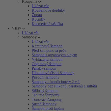
Koupelna
Ukázat vše
Koupelnové doplňky
Župan
Ručníky
Kosmetická taštička
Vlasy
Ukázat vše
Šampony
Ukázat vše
Keratinový šampon
Před-šamponová péče
Šampon s arganovým olejem
Vyhlazující šampon
Objemový šampon
Pánský šampon
Hloubkově čisticí šampony
Přírodní šampony
Šampony a kondicionéry 2 v 1
Šampony bez silikonů, parabenů a sulfátů
Stříbrný šampon
Tea tree šampony
Tónovací šampony
Suché šampony
Šampon proti lupům