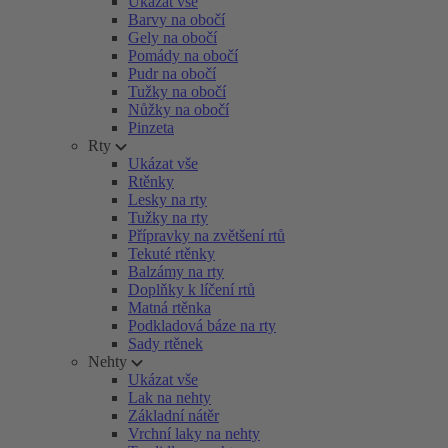
Ukázat vše
Barvy na obočí
Gely na obočí
Pomády na obočí
Pudr na obočí
Tužky na obočí
Nůžky na obočí
Pinzeta
Rty
Ukázat vše
Rtěnky
Lesky na rty
Tužky na rty
Přípravky na zvětšení rtů
Tekuté rtěnky
Balzámy na rty
Doplňky k líčení rtů
Matná rtěnka
Podkladová báze na rty
Sady rtěnek
Nehty
Ukázat vše
Lak na nehty
Základní nátěr
Vrchní laky na nehty