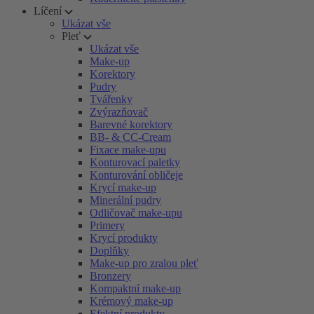
Líčení
Ukázat vše
Pleť
Ukázat vše
Make-up
Korektory
Pudry
Tvářenky
Zvýrazňovač
Barevné korektory
BB- & CC-Cream
Fixace make-upu
Konturovací paletky
Konturování obličeje
Krycí make-up
Minerální pudry
Odličovač make-upu
Primery
Krycí produkty
Doplňky
Make-up pro zralou pleť
Bronzery
Kompaktní make-up
Krémový make-up
Efektní produkty