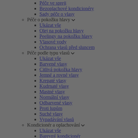
Péče ve spreji
Bezoplachové kondicionéry
Sady péče o vlasy
Péče o pokožku hlavy
Ukázat vše
Olej na pokožku hlavy
Peelingy na pokožku hlavy
Vlasové vody
Ochrana vlasů před sluncem
Péče podle typu vlasů
Ukázat vše
Barvené vlasy
Citlivá pokožka hlavy
Jemné a rovné vlasy
Krepaté vlasy
Kudrnaté vlasy
Mastné vlasy
Normální vlasy
Odbarvené vlasy
Proti lupům
Suché vlasy
Vypadávání vlasů
Kondicionér a oplachování
Ukázat vše
Barevný kondicionér