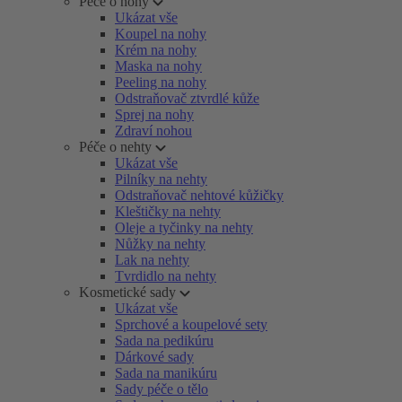
Péče o nohy
Ukázat vše
Koupel na nohy
Krém na nohy
Maska na nohy
Peeling na nohy
Odstraňovač ztvrdlé kůže
Sprej na nohy
Zdraví nohou
Péče o nehty
Ukázat vše
Pilníky na nehty
Odstraňovač nehtové kůžičky
Kleštičky na nehty
Oleje a tyčinky na nehty
Nůžky na nehty
Lak na nehty
Tvrdidlo na nehty
Kosmetické sady
Ukázat vše
Sprchové a koupelové sety
Sada na pedikúru
Dárkové sady
Sada na manikúru
Sady péče o tělo