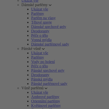
Ukázat vše
Dámské parfémy
Ukázat vše
Parfémy
Parfém na vlasy
Tělové spreje
Dámské sprchové gely
Deodoranty
Péče o tělo
Vonná mýdla
Dámské parfémové sady
Pánské vůně
Ukázat vše
Parfémy
Vody po holení
Péče o tělo
Pánské sprchové gely
Deodoranty
Pánská mýdla
Pánské parfémové sady
Vůně parfémů
Ukázat vše
Ambrové parfémy
Orientální parfémy
Květinové parfémy