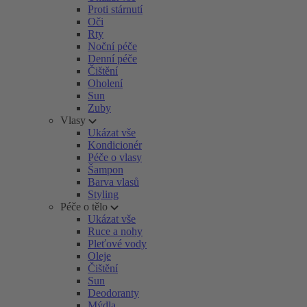
Proti stárnutí
Oči
Rty
Noční péče
Denní péče
Čištění
Oholení
Sun
Zuby
Vlasy
Ukázat vše
Kondicionér
Péče o vlasy
Šampon
Barva vlasů
Styling
Péče o tělo
Ukázat vše
Ruce a nohy
Pleťové vody
Oleje
Čištění
Sun
Deodoranty
Mýdla