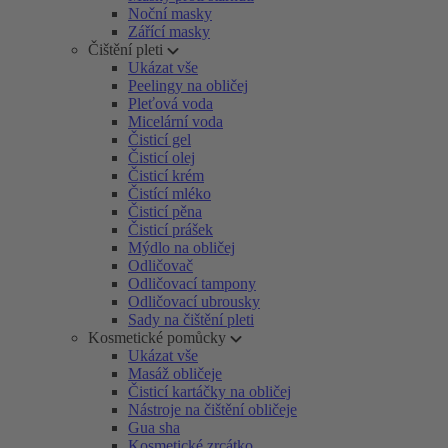
Noční masky
Zářící masky
Čištění pleti
Ukázat vše
Peelingy na obličej
Pleťová voda
Micelární voda
Čisticí gel
Čisticí olej
Čisticí krém
Čistící mléko
Čisticí pěna
Čisticí prášek
Mýdlo na obličej
Odličovač
Odličovací tampony
Odličovací ubrousky
Sady na čištění pleti
Kosmetické pomůcky
Ukázat vše
Masáž obličeje
Čisticí kartáčky na obličej
Nástroje na čištění obličeje
Gua sha
Kosmetické zrcátko