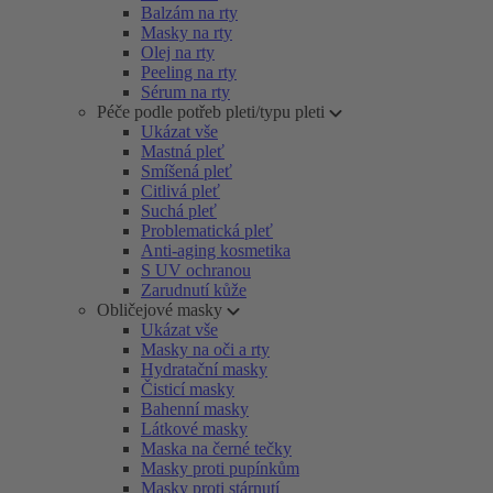
Balzám na rty
Masky na rty
Olej na rty
Peeling na rty
Sérum na rty
Péče podle potřeb pleti/typu pleti
Ukázat vše
Mastná pleť
Smíšená pleť
Citlivá pleť
Suchá pleť
Problematická pleť
Anti-aging kosmetika
S UV ochranou
Zarudnutí kůže
Obličejové masky
Ukázat vše
Masky na oči a rty
Hydratační masky
Čisticí masky
Bahenní masky
Látkové masky
Maska na černé tečky
Masky proti pupínkům
Masky proti stárnutí