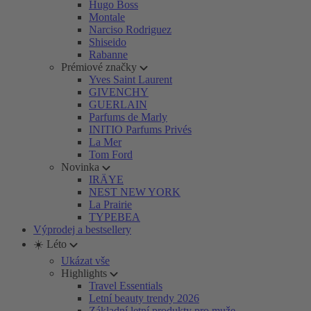
Hugo Boss
Montale
Narciso Rodriguez
Shiseido
Rabanne
Prémiové značky
Yves Saint Laurent
GIVENCHY
GUERLAIN
Parfums de Marly
INITIO Parfums Privés
La Mer
Tom Ford
Novinka
IRÄYE
NEST NEW YORK
La Prairie
TYPEBEA
Výprodej a bestsellery
☀️ Léto
Ukázat vše
Highlights
Travel Essentials
Letní beauty trendy 2026
Základní letní produkty pro muže