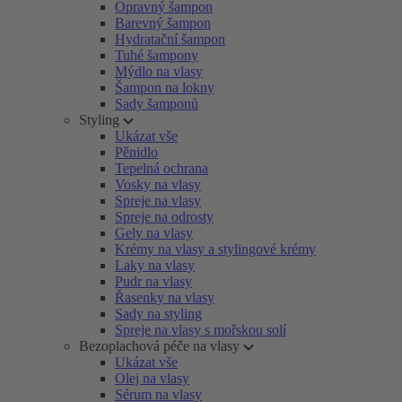
Opravný šampon
Barevný šampon
Hydratační šampon
Tuhé šampony
Mýdlo na vlasy
Šampon na lokny
Sady šamponů
Styling
Ukázat vše
Pěnidlo
Tepelná ochrana
Vosky na vlasy
Spreje na vlasy
Spreje na odrosty
Gely na vlasy
Krémy na vlasy a stylingové krémy
Laky na vlasy
Pudr na vlasy
Řasenky na vlasy
Sady na styling
Spreje na vlasy s mořskou solí
Bezoplachová péče na vlasy
Ukázat vše
Olej na vlasy
Sérum na vlasy