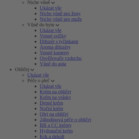
Niche vůně
Ukázat vše
Niche vůně pro ženy
Niche vůně pro muže
Vůně do bytu
Ukázat vše
Vonné svíčky
Difuzér s tyčinkami
Aroma difuzéry
Vonné kameny
Osvěžovače vzduchu
Vůně do auta
Obličej
Ukázat vše
Péče o pleť
Ukázat vše
Krém na obličej
Krém na vrásky
Denní krém
Noční krém
Olej na obličej
24hodinová péče o obličej
BB a CC krémy
Hydratační krém
Krk a dekolt