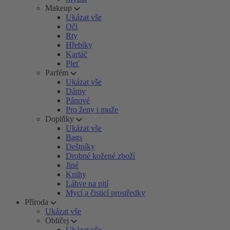
Makeup
Ukázat vše
Oči
Rty
Hřebíky
Kartáč
Pleť
Parfém
Ukázat vše
Dámy
Pánové
Pro ženy i muže
Doplňky
Ukázat vše
Bags
Deštníky
Drobné kožené zboží
Jiné
Knihy
Láhve na pití
Mycí a čisticí prostředky
Příroda
Ukázat vše
Obličej
Ukázat vše