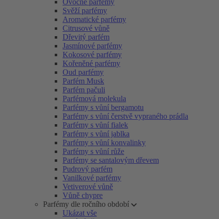
Ovocné parfémy
Svěží parfémy
Aromatické parfémy
Citrusové vůně
Dřevitý parfém
Jasmínové parfémy
Kokosové parfémy
Kořeněné parfémy
Oud parfémy
Parfém Musk
Parfém pačuli
Parfémová molekula
Parfémy s vůní bergamotu
Parfémy s vůní čerstvě vypraného prádla
Parfémy s vůní fialek
Parfémy s vůní jablka
Parfémy s vůní konvalinky
Parfémy s vůní růže
Parfémy se santalovým dřevem
Pudrový parfém
Vanilkové parfémy
Vetiverové vůně
Vůně chypre
Parfémy dle ročního období
Ukázat vše