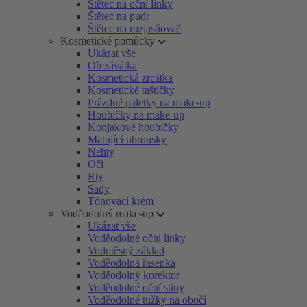
Štětec na oční linky
Štětec na pudr
Štětec na rozjasňovač
Kosmetické pomůcky
Ukázat vše
Ořezávátka
Kosmetická zrcátka
Kosmetické taštičky
Prázdné paletky na make-up
Houbičky na make-up
Konjakové houbičky
Matující ubrousky
Nehty
Oči
Rty
Sady
Tónovací krém
Voděodolný make-up
Ukázat vše
Voděodolné oční linky
Vodotěsný základ
Voděodolná řasenka
Voděodolný korektor
Voděodolné oční stíny
Voděodolné tužky na obočí