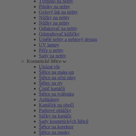
Tvrdidlo na nehty
Pilníky na nehty
Gelový lak na nehty
Nůžky na nehty
Nůžky na nehty
Odlakovač na nehty
Odstraňovač kůžičky
Umělé nehty a nehtový design
UV lampy
Péče o nehty
Sady na nehty
Kosmetické štětce
Ukázat vše
Štětce na make-up
Štětce na oční stíny
Štětec na rty
Čistič kartáčů
Štětce na tvářenku
Aplikátory
Kartáček na obočí
Pudrové obláčky
Sáčky na kartáče
Sady kosmetických štětců
Štětce na korektor
Štětce na masky