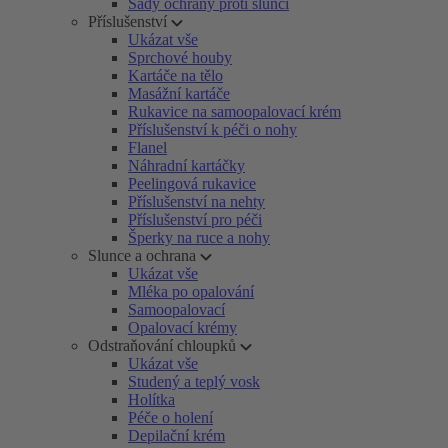
Sady ochrany proti slunci
Příslušenství
Ukázat vše
Sprchové houby
Kartáče na tělo
Masážní kartáče
Rukavice na samoopalovací krém
Příslušenství k péči o nohy
Flanel
Náhradní kartáčky
Peelingová rukavice
Příslušenství na nehty
Příslušenství pro péči
Šperky na ruce a nohy
Slunce a ochrana
Ukázat vše
Mléka po opalování
Samoopalovací
Opalovací krémy
Odstraňování chloupků
Ukázat vše
Studený a teplý vosk
Holítka
Péče o holení
Depilační krém