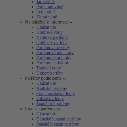
Jarní vůně
Podzimní vůně
Letní vůně
Zimní vůně
Nejdůležitější informace
Ukázat vše
Kolínské vody
Nabídky parfémů
Oblíbený parfém
Parfémované vody
Parfémové miniatury
Parfémové novinky
Parfémy na fakturu
Toaletní vody
Unisex parfém
Parfémy podle země
Ukázat vše
Arabské parfémy
Francouzské parfémy
Italské parfémy
Španělské parfémy
Luxusní parfémy
Ukázat vše
Dámské luxusní parfémy
Pánské luxusní parfémy