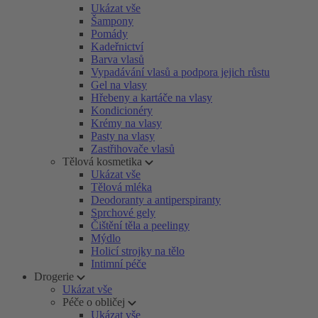
Ukázat vše
Šampony
Pomády
Kadeřnictví
Barva vlasů
Vypadávání vlasů a podpora jejich růstu
Gel na vlasy
Hřebeny a kartáče na vlasy
Kondicionéry
Krémy na vlasy
Pasty na vlasy
Zastřihovače vlasů
Tělová kosmetika
Ukázat vše
Tělová mléka
Deodoranty a antiperspiranty
Sprchové gely
Čištění těla a peelingy
Mýdlo
Holicí strojky na tělo
Intimní péče
Drogerie
Ukázat vše
Péče o obličej
Ukázat vše