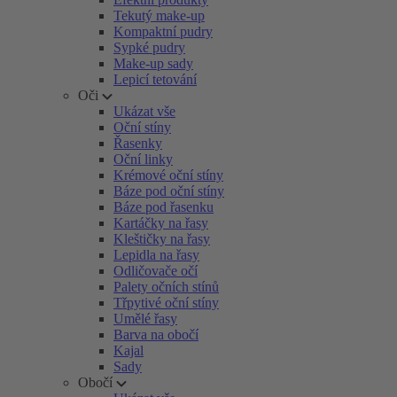
Tekutý make-up
Kompaktní pudry
Sypké pudry
Make-up sady
Lepicí tetování
Oči
Ukázat vše
Oční stíny
Řasenky
Oční linky
Krémové oční stíny
Báze pod oční stíny
Báze pod řasenku
Kartáčky na řasy
Kleštičky na řasy
Lepidla na řasy
Odličovače očí
Palety očních stínů
Třpytivé oční stíny
Umělé řasy
Barva na obočí
Kajal
Sady
Obočí