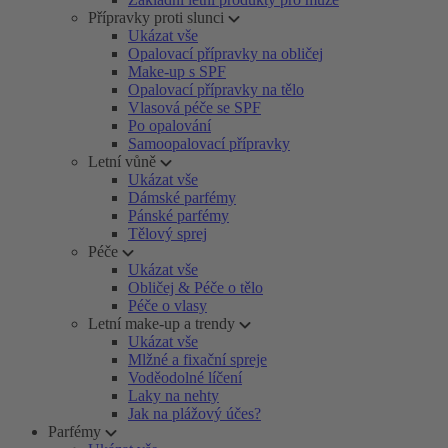
Přípravky proti slunci
Ukázat vše
Opalovací přípravky na obličej
Make-up s SPF
Opalovací přípravky na tělo
Vlasová péče se SPF
Po opalování
Samoopalovací přípravky
Letní vůně
Ukázat vše
Dámské parfémy
Pánské parfémy
Tělový sprej
Péče
Ukázat vše
Obličej & Péče o tělo
Péče o vlasy
Letní make-up a trendy
Ukázat vše
Mlžné a fixační spreje
Voděodolné líčení
Laky na nehty
Jak na plážový účes?
Parfémy