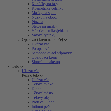
Kartáčky na řasy
Kosmetické čelenky
Masky na spaní
Nůžky na obočí
Pinzeta
Štětce na masky
Váleček s mikrojehlami
Vatové tyčinky
Opalovací krém na obličej
Ukázat vše
Po opalování
Samoopalovací přípravky
Opalovací krém
Sluneční make-up
Tělo
Ukázat vše
Péče o tělo
Ukázat vše
Tělové mléko
Deodorant
Tělové máslo
Tělový olej
Proti celulitidě
Intimní péče
Krk a dekolt