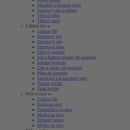
Masážní a éterické oleje
Saunový olej a infuze
Tělová pěna
Tělový sprej
Čištění těla
Ukázat vše
Sprchový gel
Sprchový olej
Sprchová pěna
Tělový peeling
Sůl a šumivé bomby do koupele
Intimní hygiena
Olej a mléko do koupele
Pěna do koupele
Sprchové a koupelové sady
Tekuté mýdlo
Tuhé mýdlo
Péče o ruce
Ukázat vše
Krém na ruce
Dezinfekce na ruce
Maska na ruce
Drhnutí rukou
Mýdlo na ruce