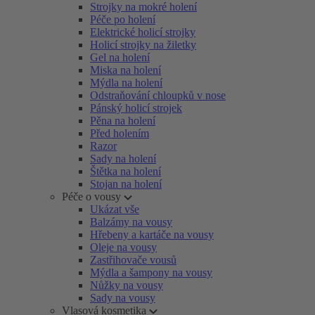
Strojky na mokré holení
Péče po holení
Elektrické holicí strojky
Holicí strojky na žiletky
Gel na holení
Miska na holení
Mýdla na holení
Odstraňování chloupků v nose
Pánský holicí strojek
Pěna na holení
Před holením
Razor
Sady na holení
Štětka na holení
Stojan na holení
Péče o vousy
Ukázat vše
Balzámy na vousy
Hřebeny a kartáče na vousy
Oleje na vousy
Zastřihovače vousů
Mýdla a šampony na vousy
Nůžky na vousy
Sady na vousy
Vlasová kosmetika