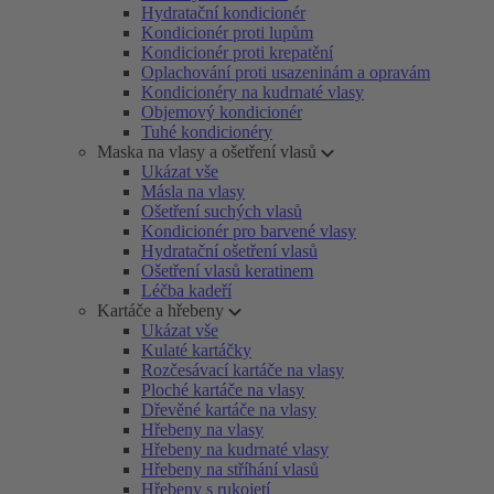
Hydratační kondicionér
Kondicionér proti lupům
Kondicionér proti krepatění
Oplachování proti usazeninám a opravám
Kondicionéry na kudrnaté vlasy
Objemový kondicionér
Tuhé kondicionéry
Maska na vlasy a ošetření vlasů
Ukázat vše
Másla na vlasy
Ošetření suchých vlasů
Kondicionér pro barvené vlasy
Hydratační ošetření vlasů
Ošetření vlasů keratinem
Léčba kadeří
Kartáče a hřebeny
Ukázat vše
Kulaté kartáčky
Rozčesávací kartáče na vlasy
Ploché kartáče na vlasy
Dřevěné kartáče na vlasy
Hřebeny na vlasy
Hřebeny na kudrnaté vlasy
Hřebeny na stříhání vlasů
Hřebeny s rukojetí