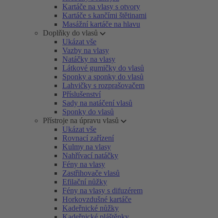
Kartáče na vlasy s otvory
Kartáče s kančími štětinami
Masážní kartáče na hlavu
Doplňky do vlasů
Ukázat vše
Vazby na vlasy
Natáčky na vlasy
Látkové gumičky do vlasů
Sponky a sponky do vlasů
Lahvičky s rozprašovačem
Příslušenství
Sady na natáčení vlasů
Sponky do vlasů
Přístroje na úpravu vlasů
Ukázat vše
Rovnací zařízení
Kulmy na vlasy
Nahřívací natáčky
Fény na vlasy
Zastřihovače vlasů
Efilační nůžky
Fény na vlasy s difuzérem
Horkovzdušné kartáče
Kadeřnické nůžky
Kadeřnické pláštěnky