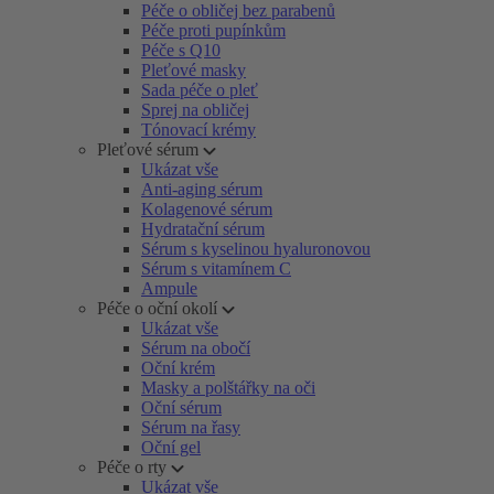
Péče o obličej bez parabenů
Péče proti pupínkům
Péče s Q10
Pleťové masky
Sada péče o pleť
Sprej na obličej
Tónovací krémy
Pleťové sérum
Ukázat vše
Anti-aging sérum
Kolagenové sérum
Hydratační sérum
Sérum s kyselinou hyaluronovou
Sérum s vitamínem C
Ampule
Péče o oční okolí
Ukázat vše
Sérum na obočí
Oční krém
Masky a polštářky na oči
Oční sérum
Sérum na řasy
Oční gel
Péče o rty
Ukázat vše