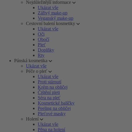
Nejdůležitější informace
Ukázat vše
Zářivý make-up
Veganský make-up
Cestovní balení kosmetiky
Ukázat vše
Oči
Obočí
Pleť
Doplňky
Rty
Pánská kosmetika
Ukázat vše
Péče o pleť
Ukázat vše
Proti stárnutí
Krém na obličej
Čištění pleti
Séra na pleť
Kosmetické balíčky
Peeling na obličej
Pleťové masky
Holení
Ukázat vše
Pěna na holení